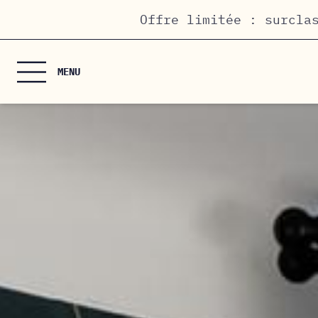
Panneau de gestion des cookies
Offre limitée : surcla
MENU
ACCUEIL
LES CHAMBRES
HÔTEL & SERVICES
PRIVATISATION
/ SALLE DE RÉUNION
OFFRES